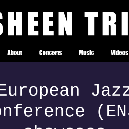
SHEEN TR
About
Concerts
Music
Videos
European Jaz
onference (EN