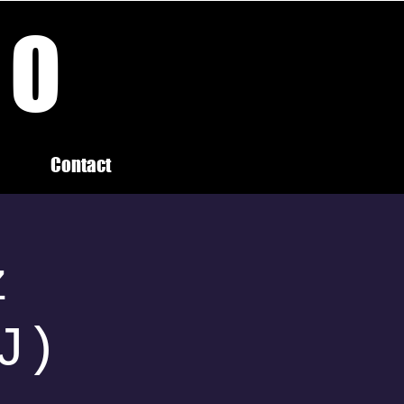
IO
Contact
z
J)